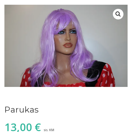
Parukas
13,00
€
sis. KM