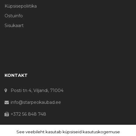
Küpsisepoliitika
Ostuinfo
Sisukaart
KONTAKT
Posti tn 4, Viljandi, 71004
info@starpeokaubad.ee
+372 56 848 748
See veebileht kasutab küpsiseid kasutuskogemuse