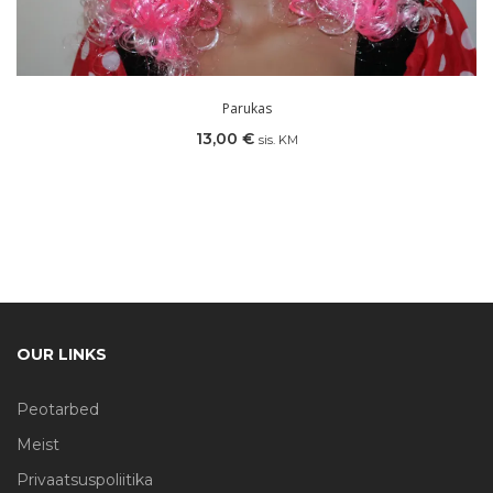
Parukas
13,00
€
sis. KM
OUR LINKS
Peotarbed
Meist
Privaatsuspoliitika