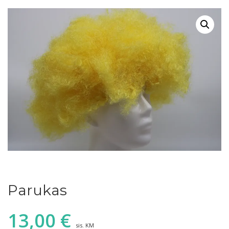
Parukas
13,00
€
sis. KM