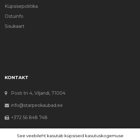
Küpsisepoliitika
Ostuinfo
Sisukaart
KONTAKT
Posti tn 4, Viljandi, 71004
info@starpeokaubad.ee
+372 56 848 748
See veebileht kasutab küpsiseid kasutuskogemuse