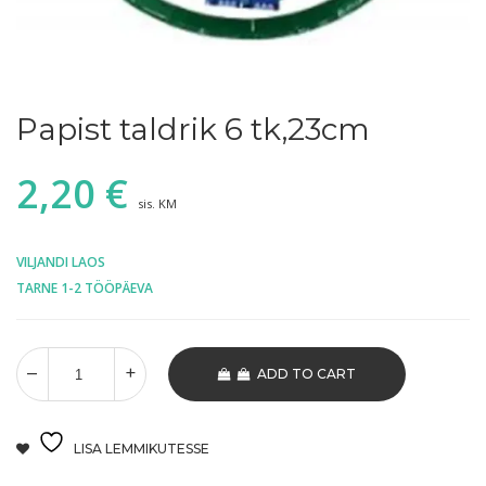
Papist taldrik 6 tk,23cm
2,20
€
sis. KM
VILJANDI LAOS
TARNE 1-2 TÖÖPÄEVA
ADD TO CART
LISA LEMMIKUTESSE