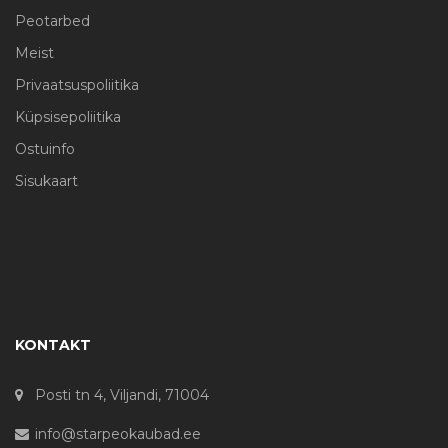
Peotarbed
Meist
Privaatsuspoliitika
Küpsisepoliitika
Ostuinfo
Sisukaart
KONTAKT
Posti tn 4, Viljandi, 71004
info@starpeokaubad.ee