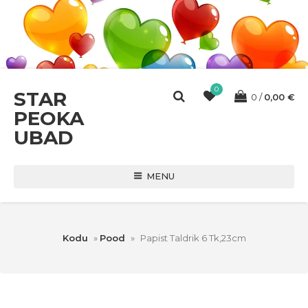
0
STAR
0
0,00
€
PEOKA
UBAD
MENU
Kodu
»
Pood
»
Papist Taldrik 6 Tk,23cm