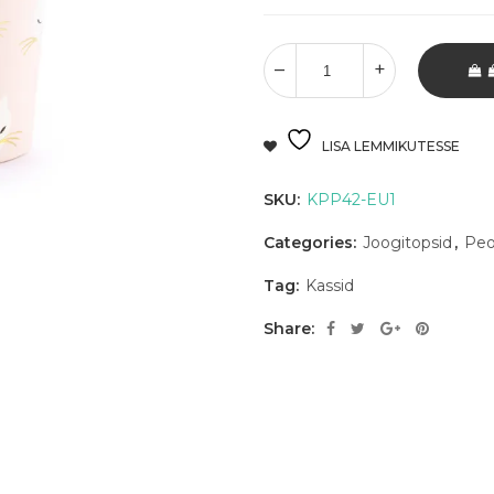
LISA LEMMIKUTESSE
SKU:
KPP42-EU1
Categories:
Joogitopsid
,
Pe
Tag:
Kassid
Share: