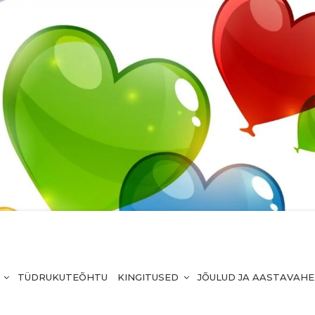
TÜDRUKUTEÕHTU
KINGITUSED
JÕULUD JA AASTAVAH