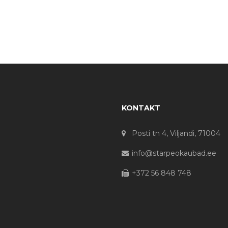
KONTAKT
Posti tn 4, Viljandi, 71004
info@starpeokaubad.ee
+372 56 848 748