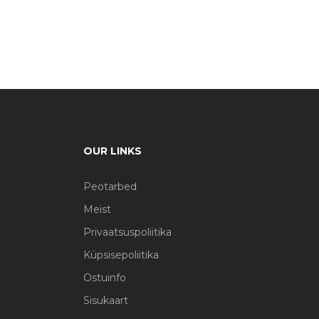
OUR LINKS
Peotarbed
Meist
Privaatsuspoliitika
Küpsisepoliitika
Ostuinfo
Sisukaart