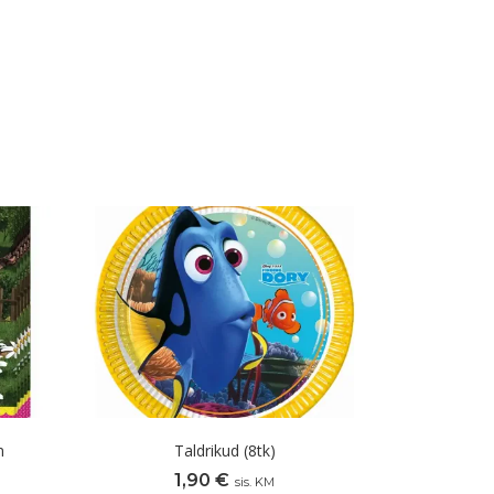
m
Taldrikud (8tk)
1,90
€
sis. KM