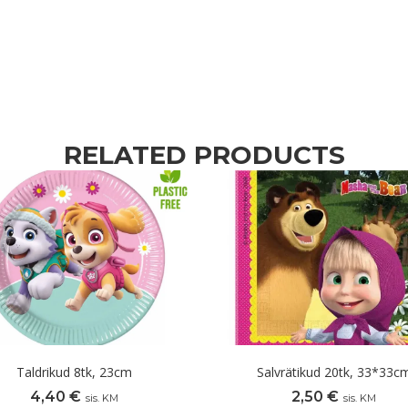
RELATED PRODUCTS
Taldrikud 8tk, 23cm
Salvrätikud 20tk, 33*33c
4,40
€
2,50
€
sis. KM
sis. KM