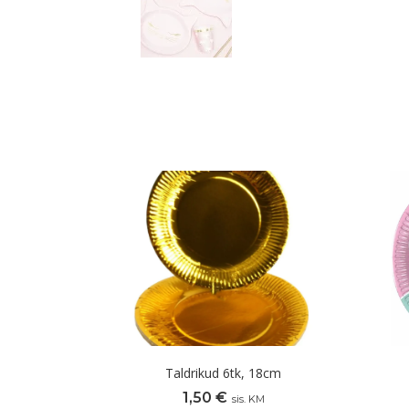
Taldrikud 6tk, 18cm
1,50
€
sis. KM