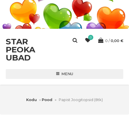
0
STAR
0
0,00
€
PEOKA
UBAD
MENU
Kodu
»
Pood
»
Papist Joogitopsid (8tk)