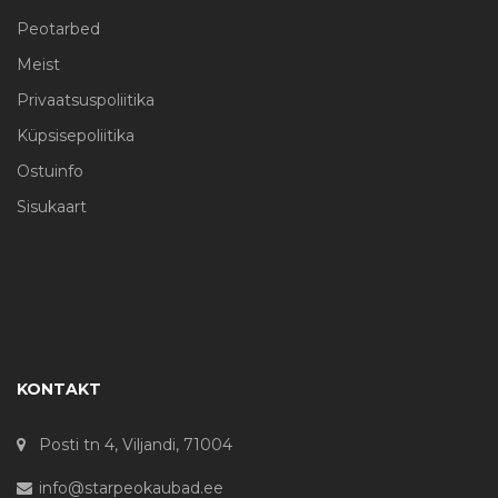
Peotarbed
Meist
Privaatsuspoliitika
Küpsisepoliitika
Ostuinfo
Sisukaart
KONTAKT
Posti tn 4, Viljandi, 71004
info@starpeokaubad.ee