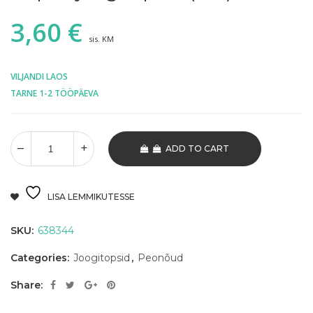
3,60
€
sis. KM
VILJANDI LAOS
TARNE 1-2 TÖÖPÄEVA
ADD TO CART
LISA LEMMIKUTESSE
SKU:
638344
Categories:
Joogitopsid
,
Peonõud
Share: