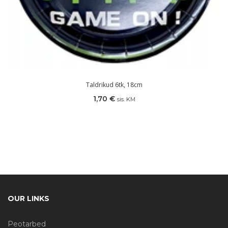
Taldrikud 6tk, 18cm
1,70
€
sis. KM
OUR LINKS
Peotarbed