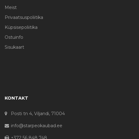
Meist
Privaatsuspoliitika
Küpsisepoliitika
Ostuinfo
Sisukaart
KONTAKT
Posti tn 4, Viljandi, 71004
info@starpeokaubad.ee
+372 56 848 748