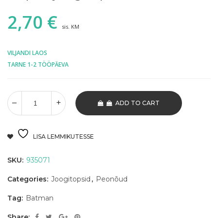
2,70
€
sis. KM
VILJANDI LAOS
TARNE 1-2 TÖÖPÄEVA
ADD TO CART
LISA LEMMIKUTESSE
SKU:
935071
Categories:
Joogitopsid
,
Peonõud
Tag:
Batman
Share: