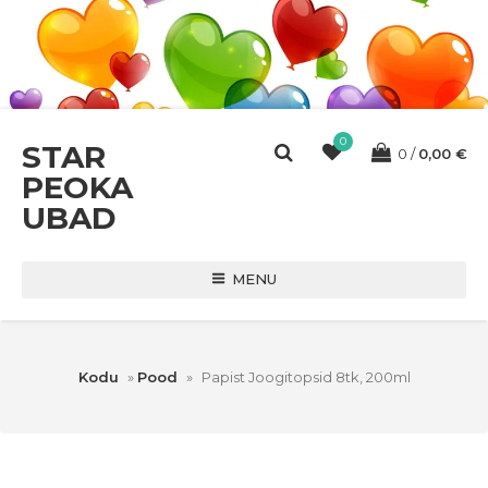
0
STAR
0
0,00
€
PEOKA
UBAD
MENU
Kodu
»
Pood
»
Papist Joogitopsid 8tk, 200ml