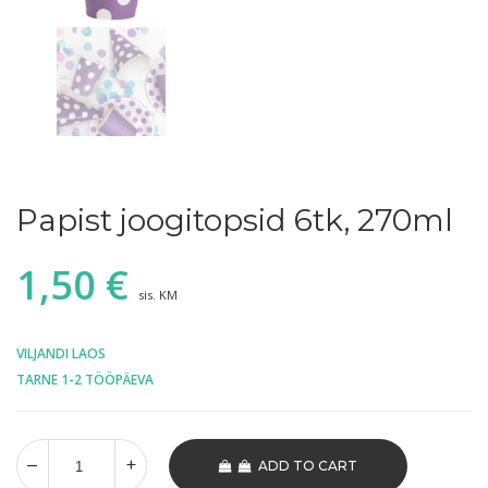
Papist joogitopsid 6tk, 270ml
1,50
€
sis. KM
VILJANDI LAOS
TARNE 1-2 TÖÖPÄEVA
ADD TO CART