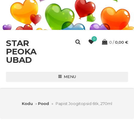
0
STAR
0
0,00
€
PEOKA
UBAD
MENU
Kodu
»
Pood
»
Papist Joogitopsid 6tk, 270ml