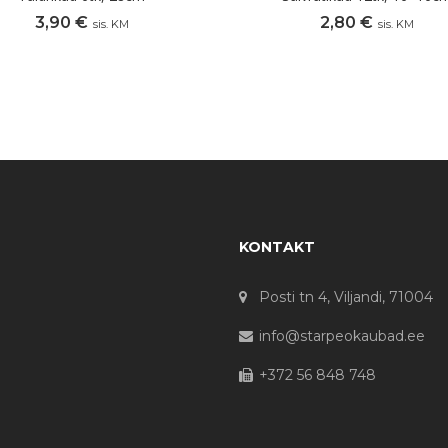
3,90
€
2,80
€
sis. KM
sis. KM
KONTAKT
Posti tn 4, Viljandi, 71004
info@starpeokaubad.ee
+372 56 848 748