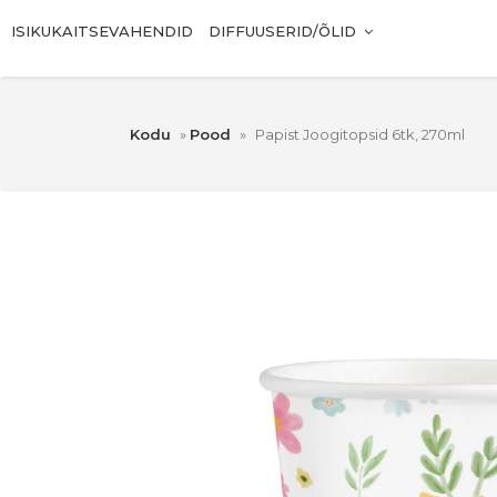
ISIKUKAITSEVAHENDID
DIFFUUSERID/ÕLID
Kodu
»
Pood
»
Papist Joogitopsid 6tk, 270ml