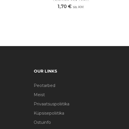
1,70
€
sis. KM
OUR LINKS
Peotarbed
Meist
Privaatsuspoliitika
Küpsisepoliitika
Ostuinfo