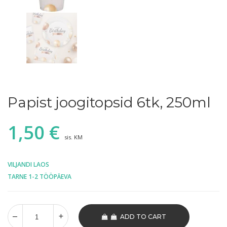
Papist joogitopsid 6tk, 250ml
1,50
€
sis. KM
VILJANDI LAOS
TARNE 1-2 TÖÖPÄEVA
ADD TO CART