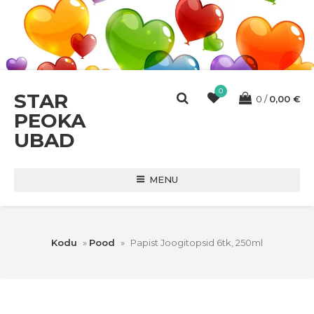
0
STAR
0
0,00
€
PEOKA
UBAD
MENU
Kodu
»
Pood
»
Papist Joogitopsid 6tk, 250ml