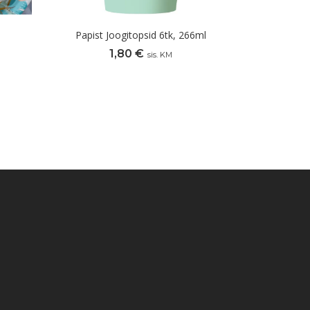
Papist Joogitopsid 6tk, 266ml
1,80
€
sis. KM