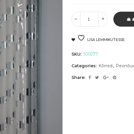
LISA LEMMIKUTESSE
SKU:
101077
Categories:
Kõrred
,
Peonõu
Share: