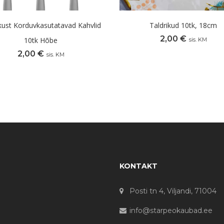
ikust Korduvkasutatavad Kahvlid
Taldrikud 10tk, 18cm
2,00
€
10tk Hõbe
sis. KM
2,00
€
sis. KM
KONTAKT
Posti tn 4, Viljandi, 71004
info@starpeokaubad.ee