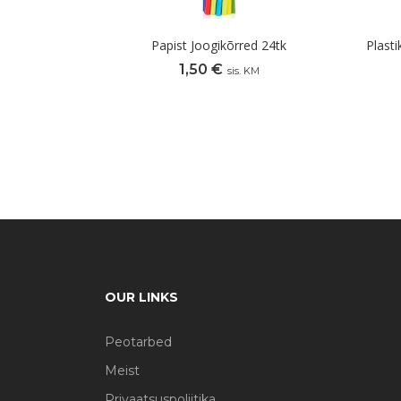
Papist Joogikõrred 24tk
Plast
1,50
€
sis. KM
OUR LINKS
Peotarbed
Meist
Privaatsuspoliitika