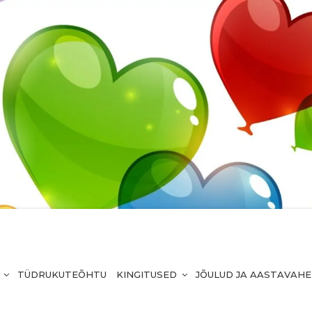
TÜDRUKUTEÕHTU
KINGITUSED
JÕULUD JA AASTAVAH