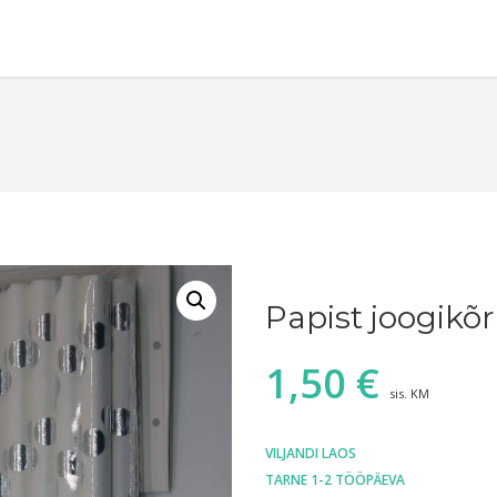
Papist joogikõ
1,50
€
sis. KM
VILJANDI LAOS
TARNE 1-2 TÖÖPÄEVA