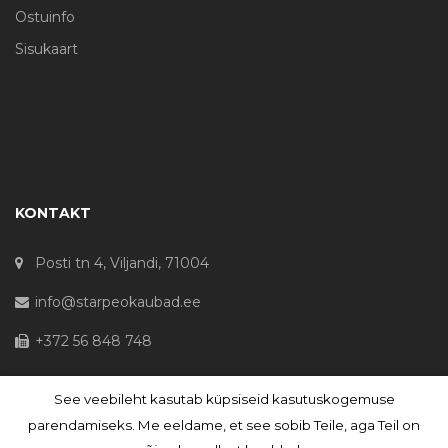
Ostuinfo
Sisukaart
KONTAKT
Posti tn 4, Viljandi, 71004
info@starpeokaubad.ee
+372 56 848 748
See veebileht kasutab küpsiseid kasutuskogemuse
© Haljaste OÜ 2020 - Registrikood 10645867
parendamiseks. Me eeldame, et see sobib Teile, aga Teil on