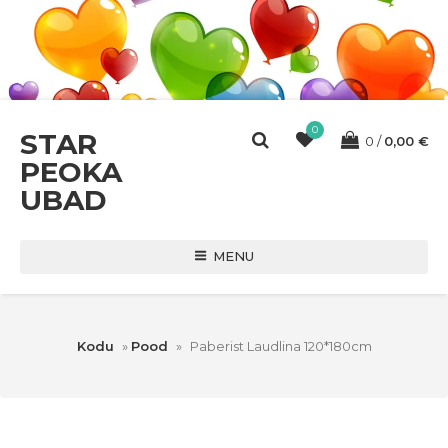
0
STAR
0
0,00
€
PEOKA
UBAD
MENU
Kodu
»
Pood
»
Paberist Laudlina 120*180cm