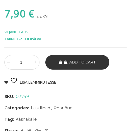
7,90
€
sis. KM
VILJANDI LAOS
TARNE 1-2 TÖÖPÄEVA
ADD TO CART
LISA LEMMIKUTESSE
SKU:
077491
Categories:
Laudlinad
,
Peonõud
Tag:
Käsnakalle
Share: