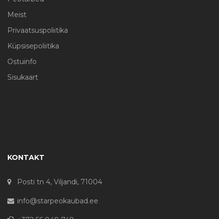
Meist
Privaatsuspoliitika
Küpsisepoliitika
Ostuinfo
Sisukaart
KONTAKT
Posti tn 4, Viljandi, 71004
info@starpeokaubad.ee