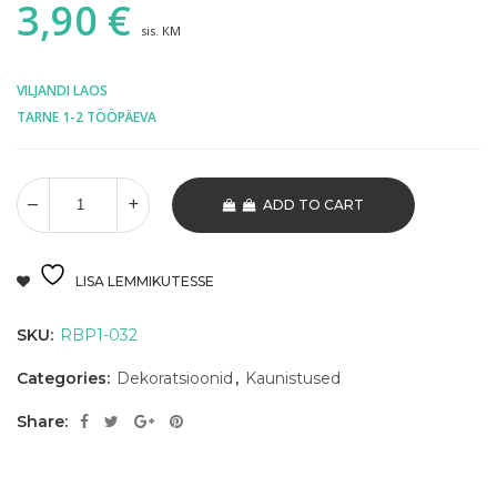
3,90
€
sis. KM
VILJANDI LAOS
TARNE 1-2 TÖÖPÄEVA
ADD TO CART
LISA LEMMIKUTESSE
SKU:
RBP1-032
Categories:
Dekoratsioonid
,
Kaunistused
Share: