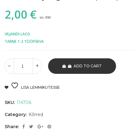
2,00
€
sis. KM
VILJANDI LAOS
TARNE 1-2 TÖÖPÄEVA
ADD TO CART
LISA LEMMIKUTESSE
SKU:
114706
Category:
Kõrred
Share: