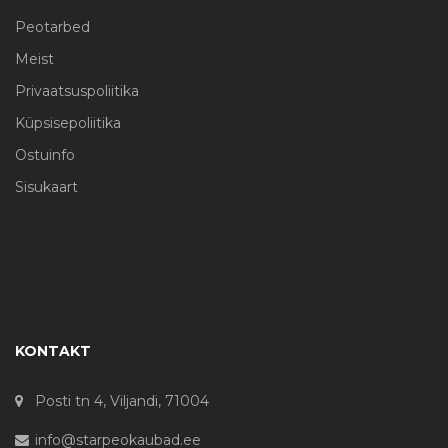
Peotarbed
Meist
Privaatsuspoliitika
Küpsisepoliitika
Ostuinfo
Sisukaart
KONTAKT
Posti tn 4, Viljandi, 71004
info@starpeokaubad.ee