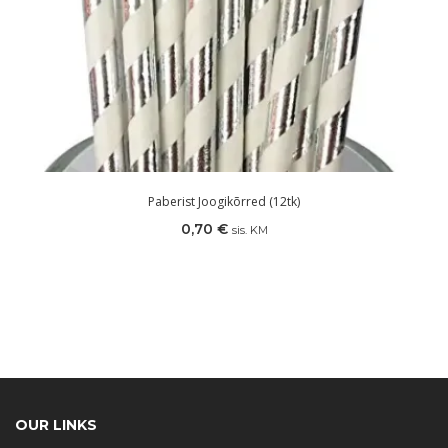
Paberist Joogikõrred (12tk)
0,70
€
sis. KM
OUR LINKS