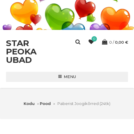
0
STAR
0
0,00
€
PEOKA
UBAD
MENU
Kodu
»
Pood
»
Paberist Joogikõrred (24tk)