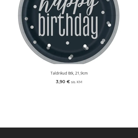
Taldrikud 8tk, 21,9cm
3,90
€
sis. KM