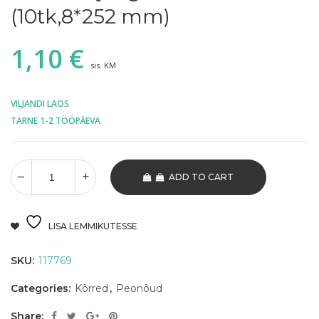
(10tk,8*252 mm)
1,10
€
sis. KM
VILJANDI LAOS
TARNE 1-2 TÖÖPÄEVA
ADD TO CART
LISA LEMMIKUTESSE
SKU:
117769
Categories:
Kõrred
,
Peonõud
Share: