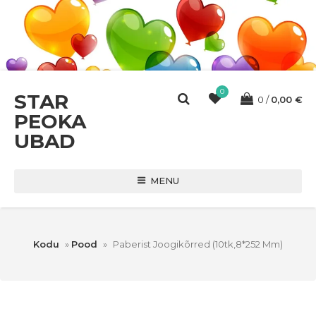
0
STAR
0
0,00
€
PEOKA
UBAD
MENU
Kodu
»
Pood
»
Paberist Joogikõrred (10tk,8*252 Mm)