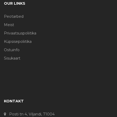
OUR LINKS
Peotarbed
Meist
Privaatsuspoliitika
Küpsisepoliitika
Ostuinfo
Sisukaart
KONTAKT
Posti tn 4, Viljandi, 71004