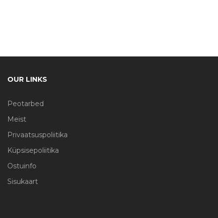
OUR LINKS
Peotarbed
Meist
Privaatsuspoliitika
Küpsisepoliitika
Ostuinfo
Sisukaart