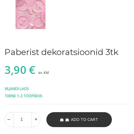
Paberist dekoratsioonid 3tk
3,90
€
sis. KM
VILJANDI LAOS
TARNE 1-2 TÖÖPÄEVA
ADD TO CART