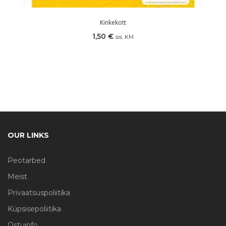
Kinkekott
1,50
€
sis. KM
OUR LINKS
Peotarbed
Meist
Privaatsuspoliitika
Küpsisepoliitika
Ostuinfo