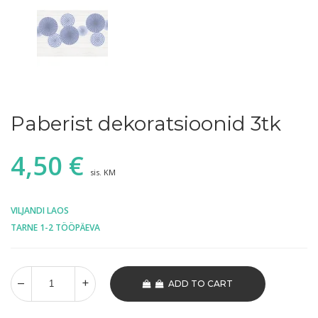
Paberist dekoratsioonid 3tk
4,50
€
sis. KM
VILJANDI LAOS
TARNE 1-2 TÖÖPÄEVA
ADD TO CART