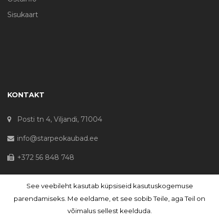
Sisukaart
KONTAKT
Posti tn 4, Viljandi, 71004
info@starpeokaubad.ee
+372 56 848 748
See veebileht kasutab küpsiseid kasutuskogemuse
© Haljaste OÜ 2020 - Registrikood 10645867
parendamiseks. Me eeldame, et see sobib Teile, aga Teil on
võimalus sellest keelduda.