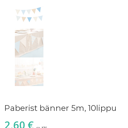
Paberist bänner 5m, 10lippu
2,60
€
sis. KM