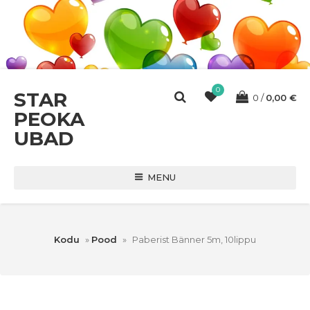
0
STAR
0
0,00
€
PEOKA
UBAD
MENU
Kodu
»
Pood
»
Paberist Bänner 5m, 10lippu