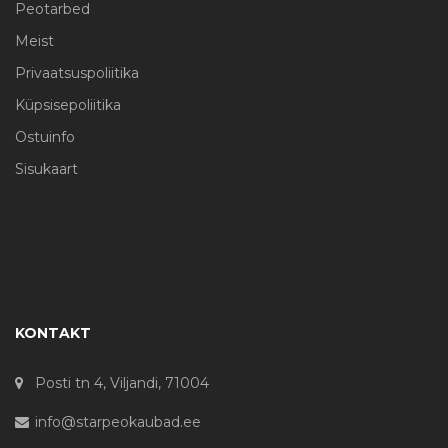
Peotarbed
Meist
Privaatsuspoliitika
Küpsisepoliitika
Ostuinfo
Sisukaart
KONTAKT
Posti tn 4, Viljandi, 71004
info@starpeokaubad.ee