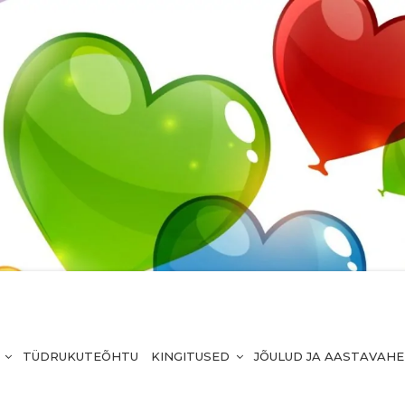
TÜDRUKUTEÕHTU
KINGITUSED
JÕULUD JA AASTAVAH