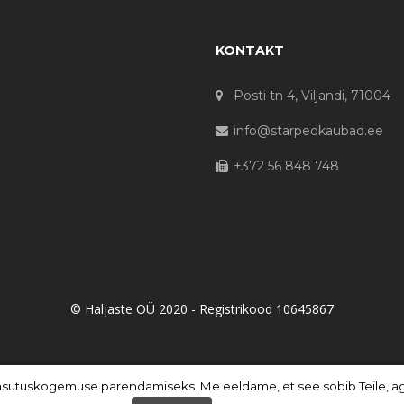
KONTAKT
Posti tn 4, Viljandi, 71004
info@starpeokaubad.ee
+372 56 848 748
© Haljaste OÜ 2020 - Registrikood 10645867
asutuskogemuse parendamiseks. Me eeldame, et see sobib Teile, aga 