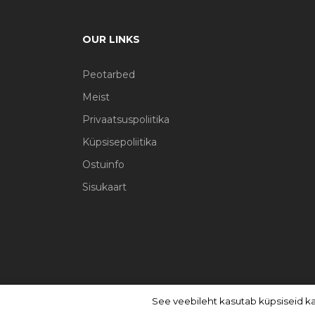
OUR LINKS
Peotarbed
Meist
Privaatsuspoliitika
Küpsisepoliitika
Ostuinfo
Sisukaart
See veebileht kasutab küpsiseid k