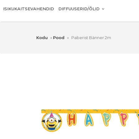
ISIKUKAITSEVAHENDID
DIFFUUSERID/ÕLID
Kodu
»
Pood
»
Paberist Bänner 2m