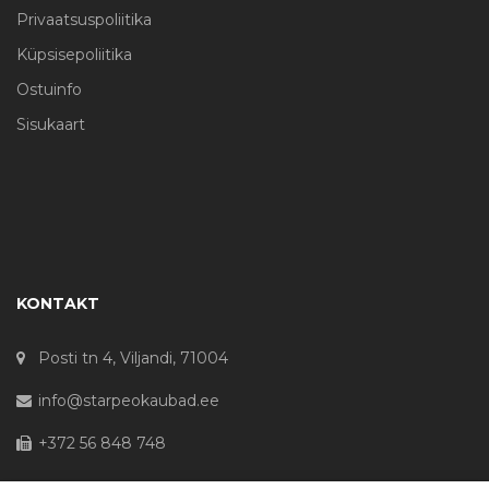
Privaatsuspoliitika
Küpsisepoliitika
Ostuinfo
Sisukaart
KONTAKT
Posti tn 4, Viljandi, 71004
info@starpeokaubad.ee
+372 56 848 748