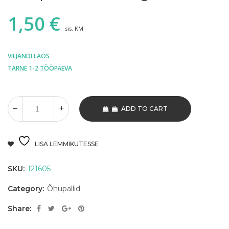
1,50
€
sis. KM
VILJANDI LAOS
TARNE 1-2 TÖÖPÄEVA
ADD TO CART
LISA LEMMIKUTESSE
SKU:
121605
Category:
Õhupallid
Share: