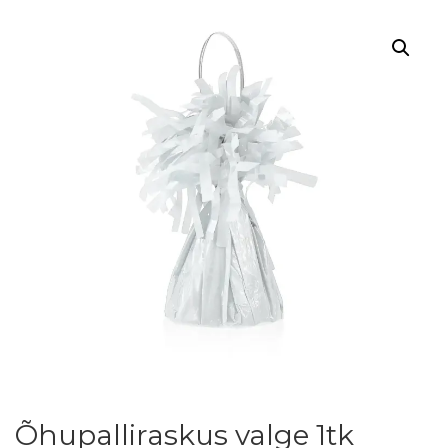
Õhupalliraskus valge 1tk