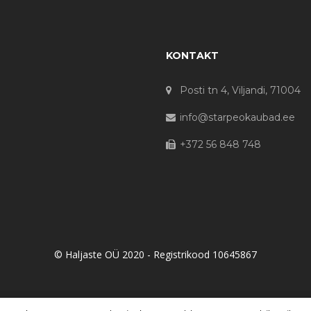
KONTAKT
Posti tn 4, Viljandi, 71004
info@starpeokaubad.ee
+372 56 848 748
© Haljaste OÜ 2020 - Registrikood 10645867