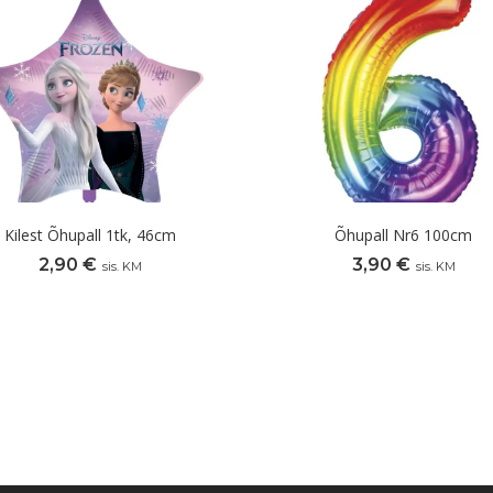
Kilest Õhupall 1tk, 46cm
Õhupall Nr6 100cm
2,90
€
3,90
€
sis. KM
sis. KM