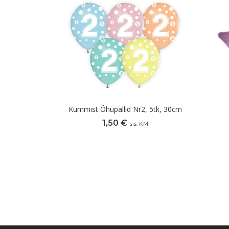
Kummist Õhupallid Nr2, 5tk, 30cm
1,50
€
sis. KM