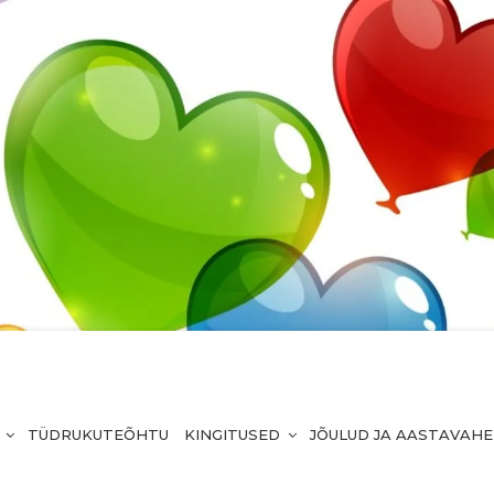
TÜDRUKUTEÕHTU
KINGITUSED
JÕULUD JA AASTAVAH