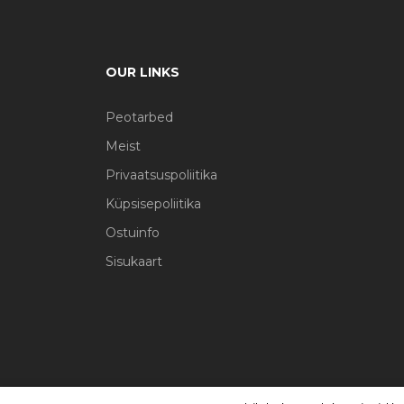
OUR LINKS
Peotarbed
Meist
Privaatsuspoliitika
Küpsisepoliitika
Ostuinfo
Sisukaart