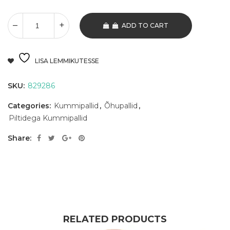
ADD TO CART
LISA LEMMIKUTESSE
SKU:
829286
Categories:
Kummipallid
,
Õhupallid
,
Piltidega Kummipallid
Share:
RELATED PRODUCTS