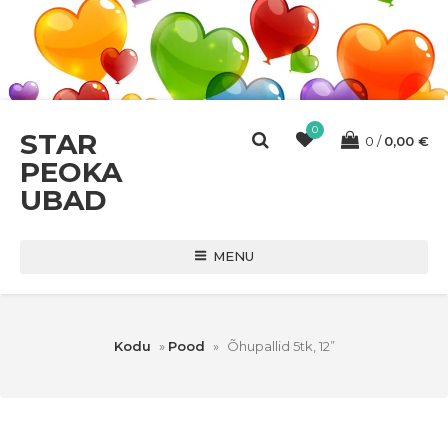
0
STAR
0
0,00
€
PEOKA
UBAD
MENU
Kodu
»
Pood
»
Õhupallid 5tk, 12”