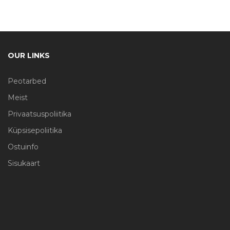
OUR LINKS
Peotarbed
Meist
Privaatsuspoliitika
Küpsisepoliitika
Ostuinfo
Sisukaart