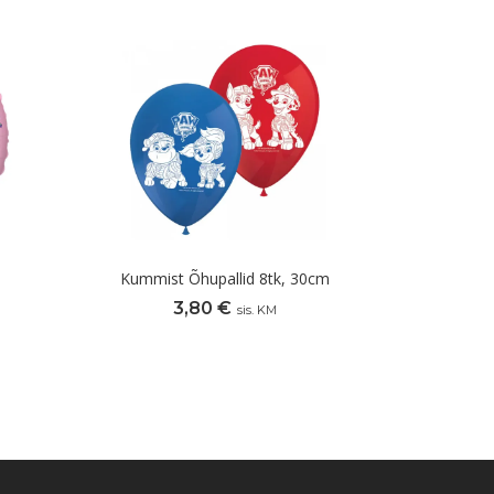
Kummist Õhupallid 8tk, 30cm
3,80
€
sis. KM