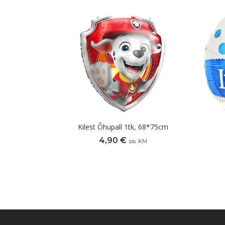
Kilest Õhupall 1tk, 68*75cm
4,90
€
sis. KM