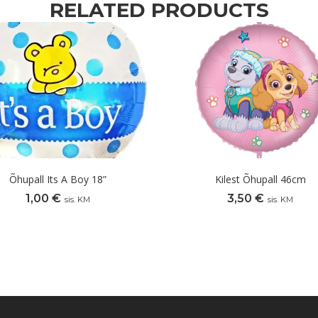
RELATED PRODUCTS
Õhupall Its A Boy 18”
Kilest Õhupall 46cm
1,00
€
3,50
€
sis. KM
sis. KM