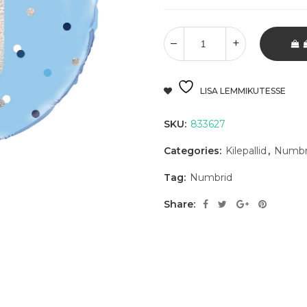
LISA LEMMIKUTESSE
SKU:
833627
Categories:
Kilepallid
,
Numbr
Tag:
Numbrid
Share: