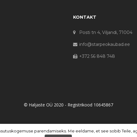
KONTAKT
Posti tn 4, Viljandi, 71004
info@starpeokaubad.ee
+372 56 848 748
© Haljaste OÜ 2020 - Registrikood 10645867
asutuskogemuse parendamiseks. Me eeldame, et see sobib Teile, aga 