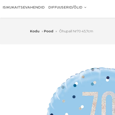
ISIKUKAITSEVAHENDID
DIFFUUSERID/ÕLID
Kodu
»
Pood
»
Õhupall Nr70 45,7cm