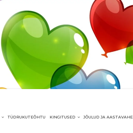
TÜDRUKUTEÕHTU
KINGITUSED
JÕULUD JA AASTAVAH