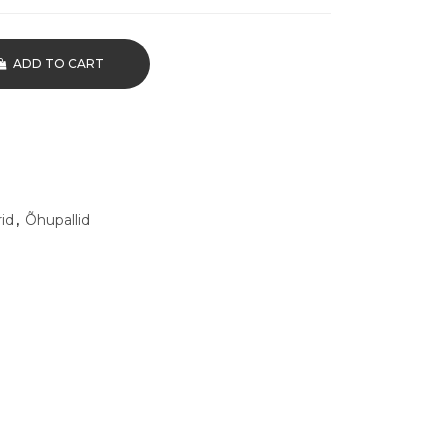
ADD TO CART
id
,
Õhupallid