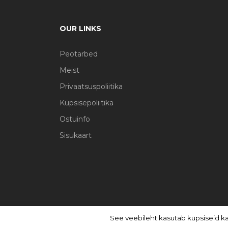
OUR LINKS
Peotarbed
Meist
Privaatsuspoliitika
Küpsisepoliitika
Ostuinfo
Sisukaart
See veebileht kasutab küpsiseid k