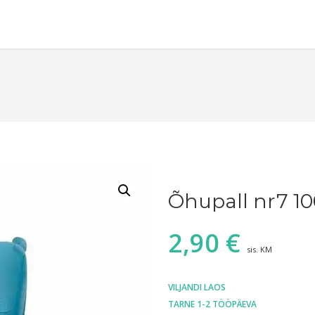
Õhupall nr7 1
2,90
€
sis. KM
VILJANDI LAOS
TARNE 1-2 TÖÖPÄEVA