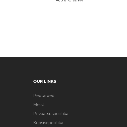
sis. KM
OUR LINKS
Peotarbed
Meist
Privaatsuspoliitika
Küpsisepoliitika