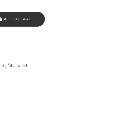
ADD TO CART
id
,
Õhupallid