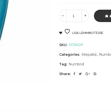
LISA LEMMIKUTESSE
SKU:
009409
Categories:
Kilepallid
,
Numbr
Tag:
Numbrid
Share: