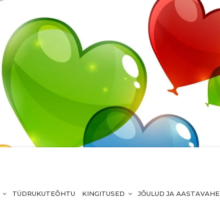
TÜDRUKUTEÕHTU
KINGITUSED
JÕULUD JA AASTAVAH