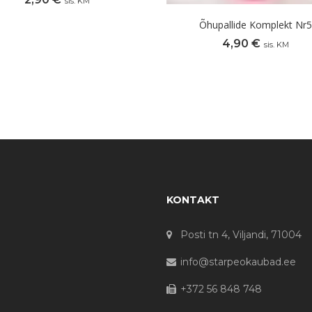
sis. KM
Õhupallide Komplekt Nr5
4,90
€
sis. KM
KONTAKT
Posti tn 4, Viljandi, 71004
info@starpeokaubad.ee
+372 56 848 748