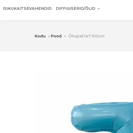
ISIKUKAITSEVAHENDID
DIFFUUSERID/ÕLID
Kodu
»
Pood
»
Õhupall Nr7 100cm