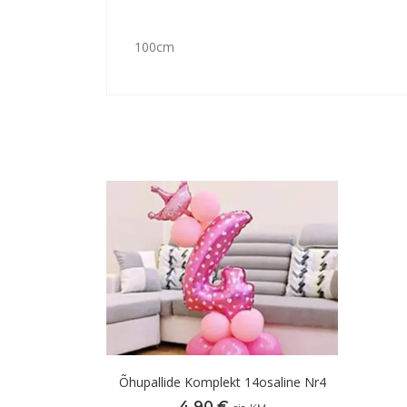
100cm
Õhupallide Komplekt 14osaline Nr4
4,90
€