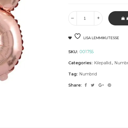
LISA LEMMIKUTESSE
SKU:
001755
Categories:
Kilepallid
,
Numbr
Tag:
Numbrid
Share: