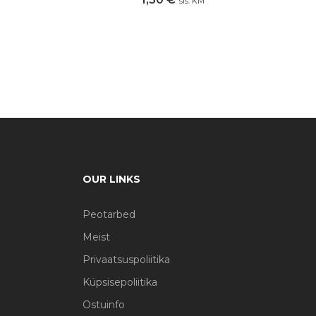
sis. KM
OUR LINKS
Peotarbed
Meist
Privaatsuspoliitika
Küpsisepoliitika
Ostuinfo