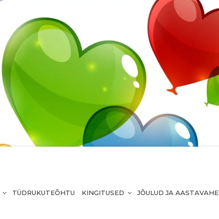
TÜDRUKUTEÕHTU
KINGITUSED
JÕULUD JA AASTAVAH