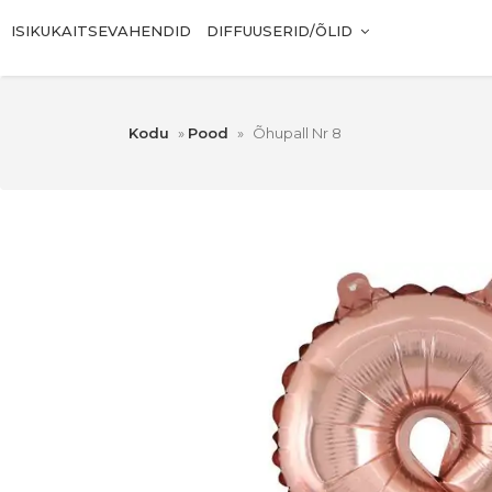
ISIKUKAITSEVAHENDID
DIFFUUSERID/ÕLID
Kodu
»
Pood
»
Õhupall Nr 8