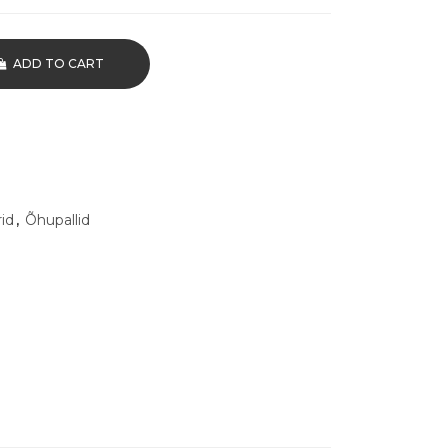
ADD TO CART
id
,
Õhupallid