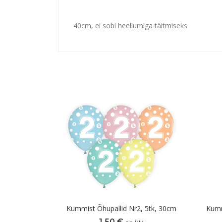
40cm, ei sobi heeliumiga täitmiseks
Kummist Õhupallid Nr2, 5tk, 30cm
Kumm
1,50
€