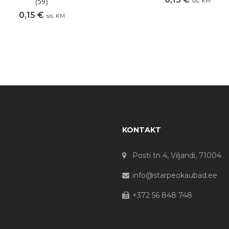
(59)
sis. KM
0,15
€
sis. KM
KONTAKT
Posti tn 4, Viljandi, 71004
info@starpeokaubad.ee
+372 56 848 748