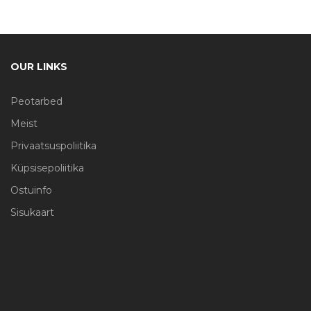
OUR LINKS
Peotarbed
Meist
Privaatsuspoliitika
Küpsisepoliitika
Ostuinfo
Sisukaart