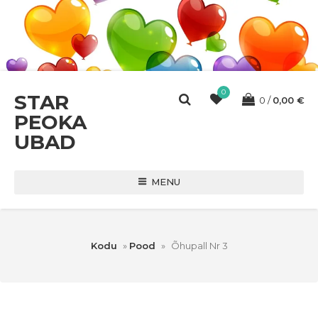
0
STAR
0
0,00
€
PEOKA
UBAD
MENU
Kodu
»
Pood
»
Õhupall Nr 3