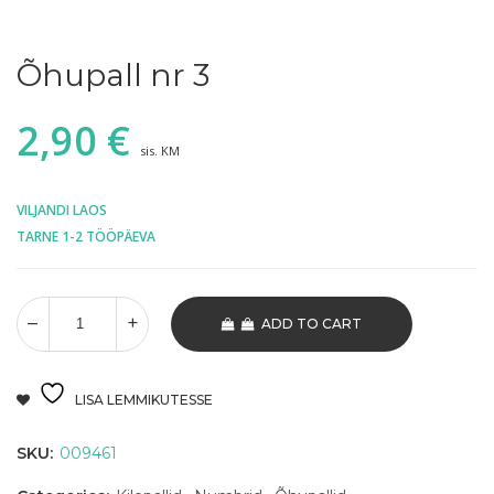
Õhupall nr 3
2,90
€
sis. KM
VILJANDI LAOS
TARNE 1-2 TÖÖPÄEVA
ADD TO CART
LISA LEMMIKUTESSE
SKU:
009461