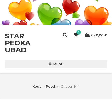
0
STAR
0
0,00
€
PEOKA
UBAD
MENU
Kodu
»
Pood
»
Õhupall Nr 1