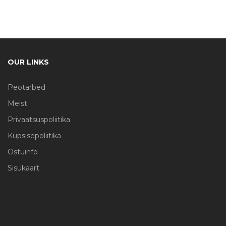
OUR LINKS
Peotarbed
Meist
Privaatsuspoliitika
Küpsisepoliitika
Ostuinfo
Sisukaart