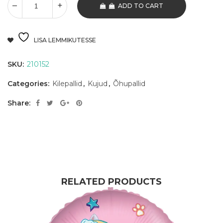
ADD TO CART
LISA LEMMIKUTESSE
SKU:
210152
Categories:
Kilepallid
,
Kujud
,
Õhupallid
Share:
RELATED PRODUCTS