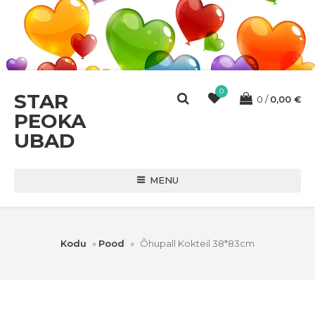
0
STAR
0
0,00
€
PEOKA
UBAD
MENU
Kodu
»
Pood
»
Õhupall Kokteil 38*83cm