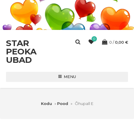
0
STAR
0
0,00
€
PEOKA
UBAD
MENU
Kodu
»
Pood
»
Õhupall E