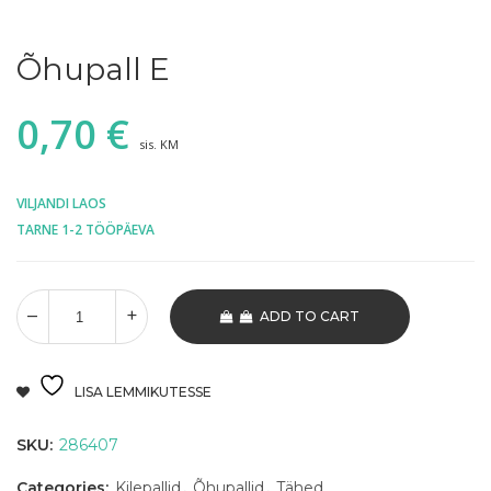
Õhupall E
0,70
€
sis. KM
VILJANDI LAOS
TARNE 1-2 TÖÖPÄEVA
ADD TO CART
LISA LEMMIKUTESSE
SKU:
286407
Categories:
Kilepallid
,
Õhupallid
,
Tähed