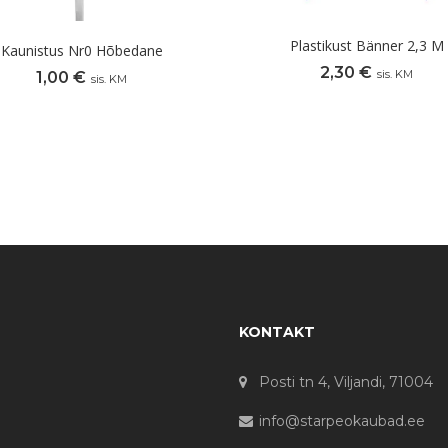
Plastikust Bänner 2,3 M
Kaunistus Nr0 Hõbedane
2,30
€
sis. KM
1,00
€
sis. KM
KONTAKT
Posti tn 4, Viljandi, 71004
info@starpeokaubad.ee