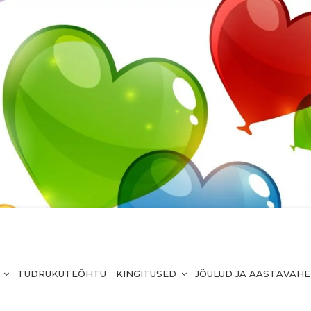
TÜDRUKUTEÕHTU
KINGITUSED
JÕULUD JA AASTAVAH