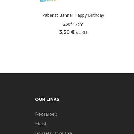
Paberist Bänner Happy Birthday
250*17cm
3,50
€
sis. KM
OUR LINKS
Peotarbed
Meist
Privaatsuspoliitika