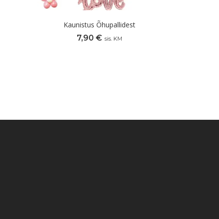
Kaunistus Õhupallidest
7,90
€
sis. KM