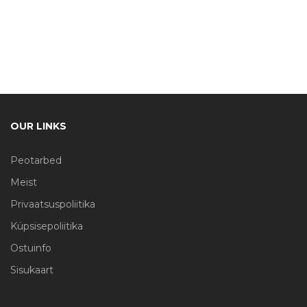
OUR LINKS
Peotarbed
Meist
Privaatsuspoliitika
Küpsisepoliitika
Ostuinfo
Sisukaart