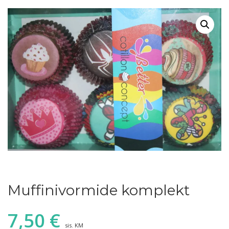
Muffinivormide komplekt
7,50
€
sis. KM