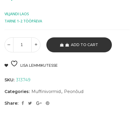
VILJANDI LAOS
TARNE 1-2 TÖÖPÄEVA
ADD TO CART
LISA LEMMIKUTESSE
SKU:
313749
Categories:
Muffinivormid
,
Peonõud
Share: