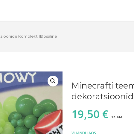
tsioonide Komplekt 119osaline
Minecrafti tee
dekoratsioonid
19,50
€
sis. KM
VILJANDI LAOS