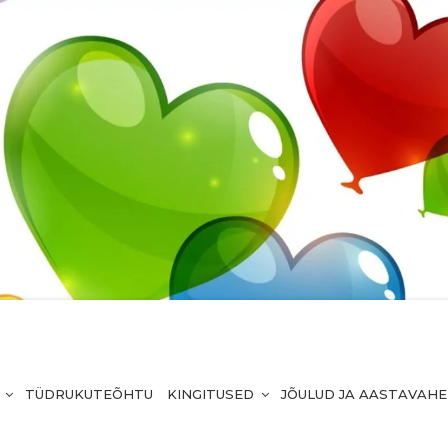
TÜDRUKUTEÕHTU
KINGITUSED
JÕULUD JA AASTAVAH