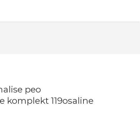
malise peo
e komplekt 119osaline