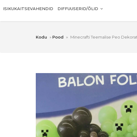
ISIKUKAITSEVAHENDID
DIFFUUSERID/ÕLID
Kodu
»
Pood
»
Minecrafti Teemalise Peo Dekora