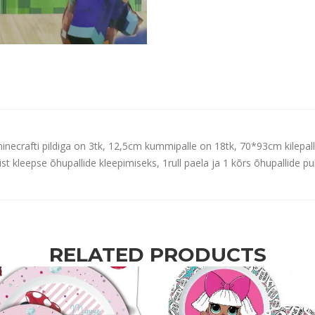
crafti pildiga on 3tk, 12,5cm kummipalle on 18tk, 70*93cm kilepalli 1
ist kleepse õhupallide kleepimiseks, 1rull paela ja 1 kõrs õhupallide p
RELATED PRODUCTS