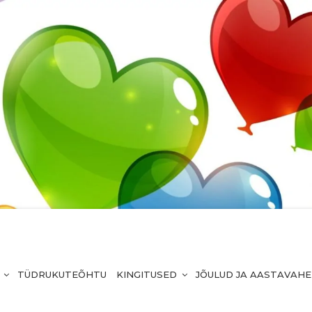
TÜDRUKUTEÕHTU
KINGITUSED
JÕULUD JA AASTAVAH