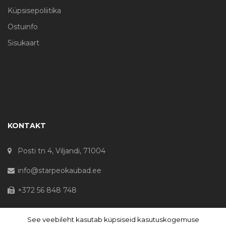
Küpsisepoliitika
Ostuinfo
Sisukaart
KONTAKT
Posti tn 4, Viljandi, 71004
info@starpeokaubad.ee
+372 56 848 748
See veebileht kasutab küpsiseid kasutuskogemuse