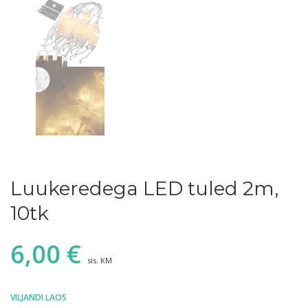
Luukeredega LED tuled 2m,
10tk
6,00
€
sis. KM
VILJANDI LAOS