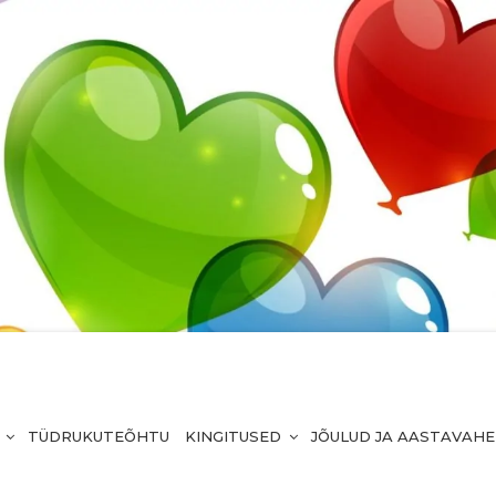
TÜDRUKUTEÕHTU
KINGITUSED
JÕULUD JA AASTAVAH