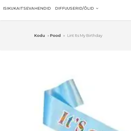
ISIKUKAITSEVAHENDID
DIFFUUSERID/ÕLID
Kodu
»
Pood
»
Lint Its My Birthday