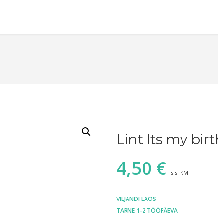
Lint Its my bir
4,50
€
sis. KM
VILJANDI LAOS
TARNE 1-2 TÖÖPÄEVA