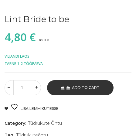
Lint Bride to be
4,80
€
sis. KM
VILJANDI LAOS
TARNE 1-2 TÖÖPÄEVA
ADD TO CART
LISA LEMMIKUTESSE
Category:
Tüdrukute Õhtu
Tag:
Tüdrukuteõhtu