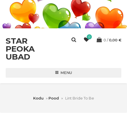
0
STAR
0
0,00
€
PEOKA
UBAD
MENU
Kodu
»
Pood
»
Lint Bride To Be