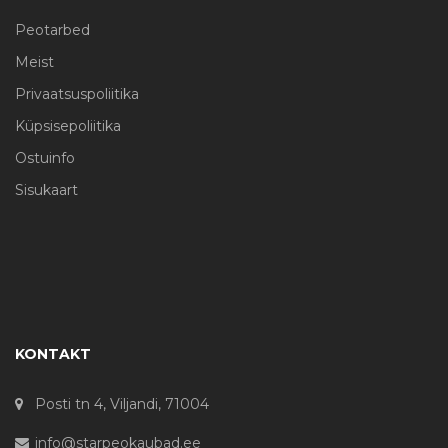
Peotarbed
Meist
Privaatsuspoliitika
Küpsisepoliitika
Ostuinfo
Sisukaart
KONTAKT
Posti tn 4, Viljandi, 71004
info@starpeokaubad.ee