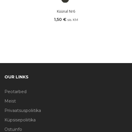
Küünal Nr6
1,50
€
sis. KM
OUR LINKS
Peotarbed
Meist
Privaatsuspoliitika
Küpsisepoliitika
Ostuinfo