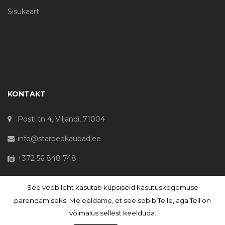
Sisukaart
KONTAKT
Posti tn 4, Viljandi, 71004
info@starpeokaubad.ee
+372 56 848 748
See veebileht kasutab küpsiseid kasutuskogemuse
© Haljaste OÜ 2020 - Registrikood 10645867
parendamiseks. Me eeldame, et see sobib Teile, aga Teil on
võimalus sellest keelduda.