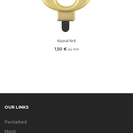
Küünal Nr8
1,50
€
sis. KM
OUR LINKS
Peotarbed
Meist