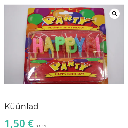
Küünlad
1,50
€
sis. KM