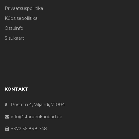
Privaatsuspoliitika
Küpsisepoliitika
Ostuinfo
Sisukaart
KONTAKT
Posti tn 4, Viljandi, 71004
info@starpeokaubad.ee
+372 56 848 748