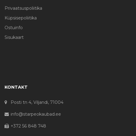
Privaatsuspoliitika
Küpsisepoliitika
Ostuinfo
Sisukaart
KONTAKT
Posti tn 4, Viljandi, 71004
info@starpeokaubad.ee
+372 56 848 748