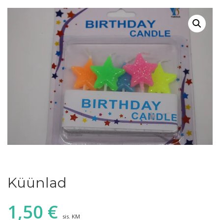
Küünlad
1,50
€
sis. KM