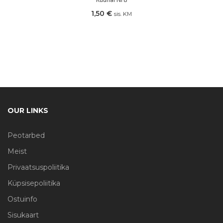
1,50
€
sis. KM
OUR LINKS
Peotarbed
Meist
Privaatsuspoliitika
Küpsisepoliitika
Ostuinfo
Sisukaart