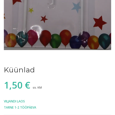
Küünlad
1,50
€
sis. KM
VILJANDI LAOS
TARNE 1-2 TÖÖPÄEVA