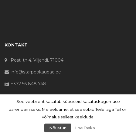
KONTAKT
Posti tn 4, Viljandi, 71004
info@starpeokaubad.ee
+372 56 848 748
See veebileht kasutab küpsiseid kasutuskogemuse
© Haljaste OÜ 2020 - Registrikood 10645867
parendamiseks. Me eeldame, et see sobib Teile, aga Teil on
võimalus sellest keelduda.
Nõustun
Loe lisaks
PHP Code Snippets
Powered By :
XYZScripts.com