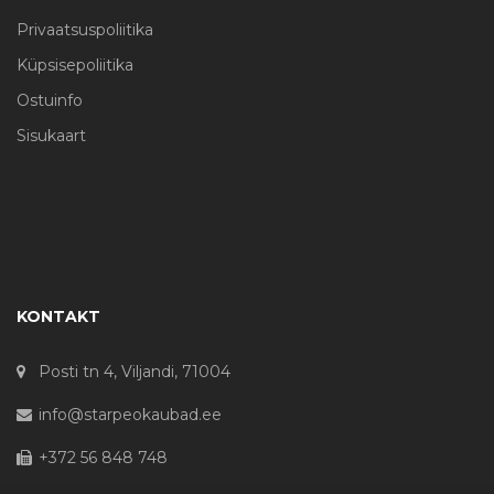
Privaatsuspoliitika
Küpsisepoliitika
Ostuinfo
Sisukaart
KONTAKT
Posti tn 4, Viljandi, 71004
info@starpeokaubad.ee
+372 56 848 748