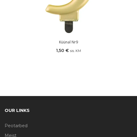
Küünal Nr9
1,50
€
sis. KM
OUR LINKS
Peotarbed
Meist