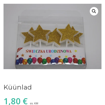
Küünlad
1,80
€
sis. KM