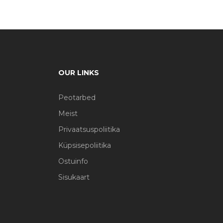
OUR LINKS
Peotarbed
Meist
Privaatsuspoliitika
Küpsisepoliitika
Ostuinfo
Sisukaart