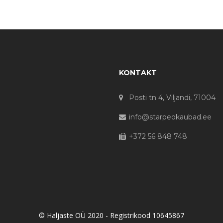
KONTAKT
Posti tn 4, Viljandi, 71004
info@starpeokaubad.ee
+372 56 848 748
© Haljaste OÜ 2020 - Registrikood 10645867