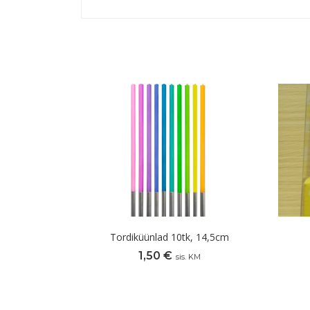
Tordiküünlad 10tk, 14,5cm
1,50
€
sis. KM