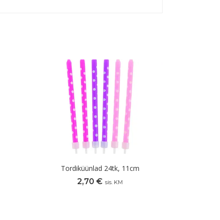
Tordiküünlad 24tk, 11cm
2,70
€
sis. KM