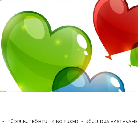
TÜDRUKUTEÕHTU
KINGITUSED
JÕULUD JA AASTAVAH