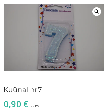
Küünal nr7
0,90
€
sis. KM