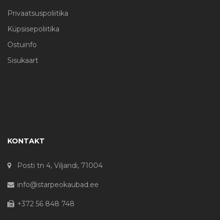
Privaatsuspoliitika
Küpsisepoliitika
Ostuinfo
Sisukaart
KONTAKT
Posti tn 4, Viljandi, 71004
info@starpeokaubad.ee
+372 56 848 748