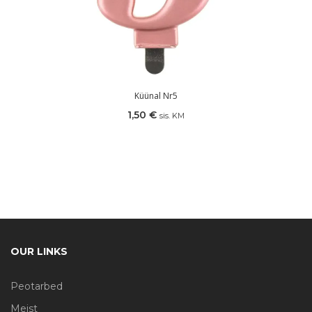
Küünal Nr5
1,50
€
sis. KM
OUR LINKS
Peotarbed
Meist