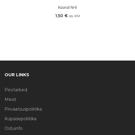
Küünal Nr6
1,50
€
sis. KM
OUR LINKS
Peotarbed
Meist
Privaatsuspoliitika
Küpsisepoliitika
Ostuinfo