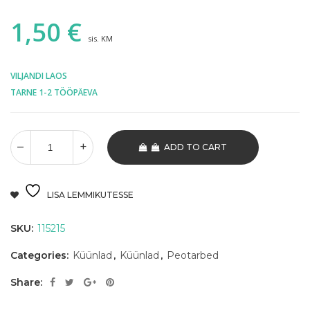
1,50
€
sis. KM
VILJANDI LAOS
TARNE 1-2 TÖÖPÄEVA
ADD TO CART
LISA LEMMIKUTESSE
SKU:
115215
Categories:
Küünlad
,
Küünlad
,
Peotarbed
Share: