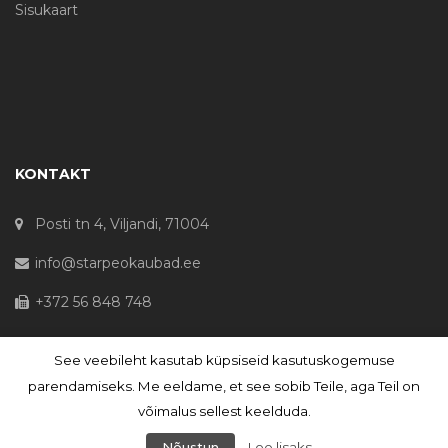
Sisukaart
KONTAKT
Posti tn 4, Viljandi, 71004
info@starpeokaubad.ee
+372 56 848 748
See veebileht kasutab küpsiseid kasutuskogemuse
© Haljaste OÜ 2020 - Registrikood 10645867
parendamiseks. Me eeldame, et see sobib Teile, aga Teil on
võimalus sellest keelduda.
Nõustun
Loe lisaks