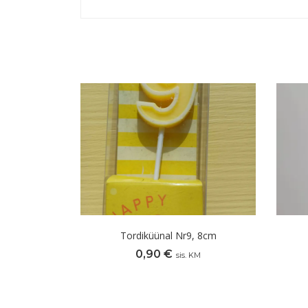
Tordiküünal Nr9, 8cm
0,90
€
sis. KM