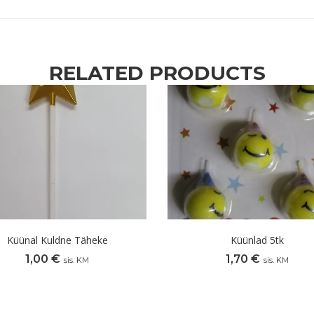
RELATED PRODUCTS
Küünal Kuldne Täheke
Küünlad 5tk
1,00
€
1,70
€
sis. KM
sis. KM