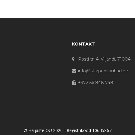
KONTAKT
Posti tn 4, Viljandi, 71004
info@starpeokaubad.ee
+372 56 848 748
© Haljaste OÜ 2020 - Registrikood 10645867