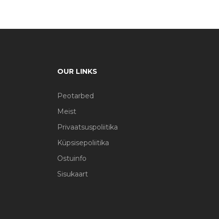
OUR LINKS
Peotarbed
Meist
Privaatsuspoliitika
Küpsisepoliitika
Ostuinfo
Sisukaart