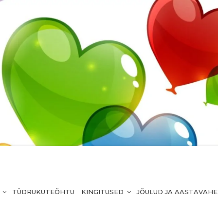
TÜDRUKUTEÕHTU
KINGITUSED
JÕULUD JA AASTAVAH