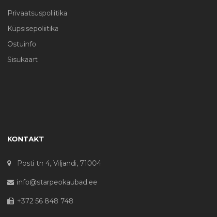
Privaatsuspoliitika
Küpsisepoliitika
Ostuinfo
Sisukaart
KONTAKT
Posti tn 4, Viljandi, 71004
info@starpeokaubad.ee
+372 56 848 748