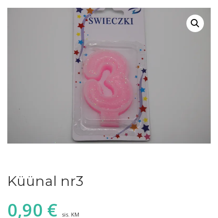
Küünal nr3
0,90
€
sis. KM