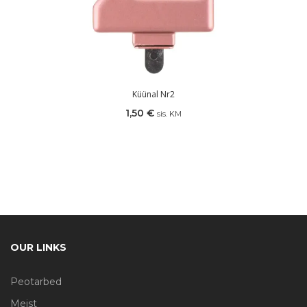
Küünal Nr2
1,50
€
sis. KM
OUR LINKS
Peotarbed
Meist