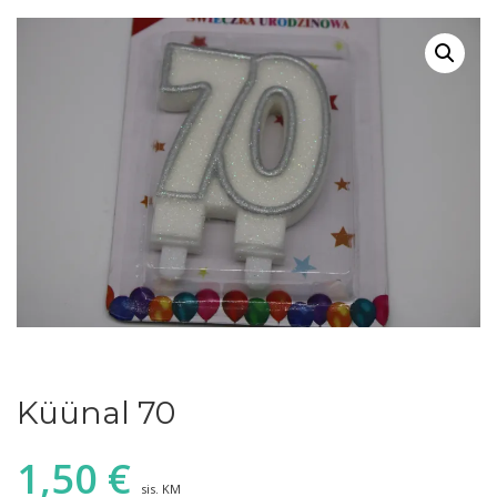
Küünal 70
1,50
€
sis. KM