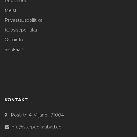
Peotarbed
Meist
Privaatsuspoliitika
Küpsisepoliitika
Ostuinfo
Sisukaart
KONTAKT
Posti tn 4, Viljandi, 71004
info@starpeokaubad.ee