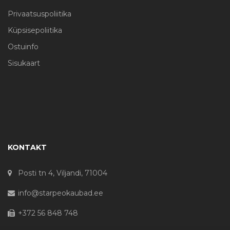
Privaatsuspoliitika
Küpsisepoliitika
Ostuinfo
Sisukaart
KONTAKT
Posti tn 4, Viljandi, 71004
info@starpeokaubad.ee
+372 56 848 748