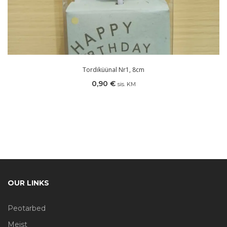
Tordiküünal Nr1, 8cm
0,90
€
sis. KM
OUR LINKS
Peotarbed
Meist