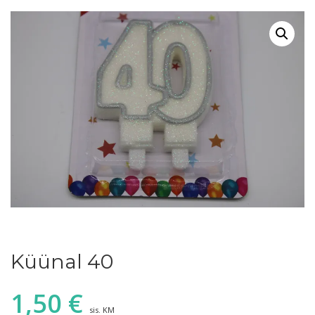
Küünal 40
1,50
€
sis. KM