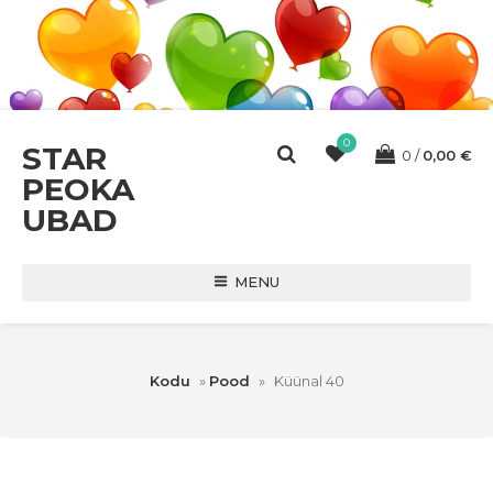
0
STAR
0
0,00
€
PEOKA
UBAD
MENU
Kodu
»
Pood
»
Küünal 40