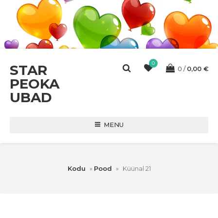
0
STAR
0
0,00
€
PEOKA
UBAD
MENU
Kodu
»
Pood
»
Küünal 21