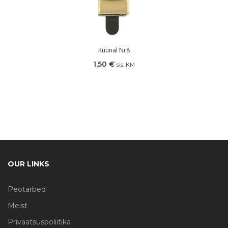
Küünal Nr8
1,50
€
sis. KM
OUR LINKS
Peotarbed
Meist
Privaatsuspoliitika