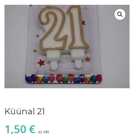
Küünal 21
1,50
€
sis. KM