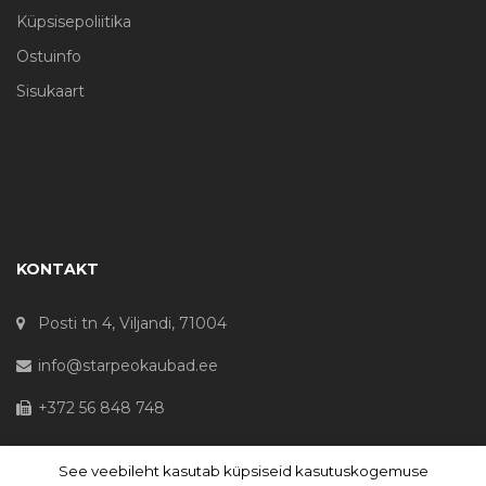
Küpsisepoliitika
Ostuinfo
Sisukaart
KONTAKT
Posti tn 4, Viljandi, 71004
info@starpeokaubad.ee
+372 56 848 748
See veebileht kasutab küpsiseid kasutuskogemuse