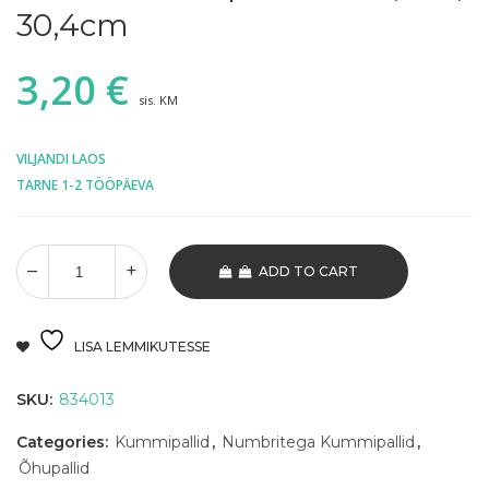
30,4cm
3,20
€
sis. KM
VILJANDI LAOS
TARNE 1-2 TÖÖPÄEVA
ADD TO CART
LISA LEMMIKUTESSE
SKU:
834013
Categories:
Kummipallid
,
Numbritega Kummipallid
,
Õhupallid