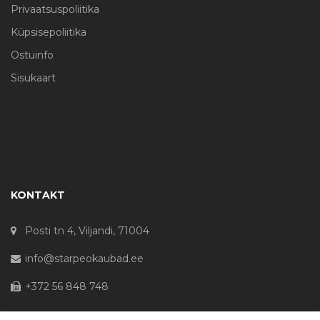
Privaatsuspoliitika
Küpsisepoliitika
Ostuinfo
Sisukaart
KONTAKT
Posti tn 4, Viljandi, 71004
info@starpeokaubad.ee
+372 56 848 748