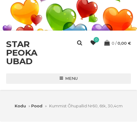
0
STAR
0
0,00
€
PEOKA
UBAD
MENU
Kodu
»
Pood
»
Kummist Õhupallid Nr60, 6tk, 30,4cm