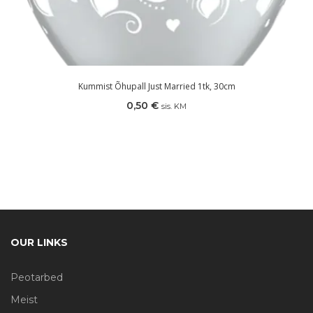
Kummist Õhupall Just Married 1tk, 30cm
0,50
€
sis. KM
OUR LINKS
Peotarbed
Meist