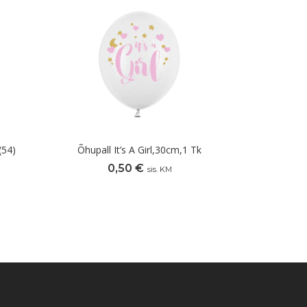
(54)
Õhupall It’s A Girl,30cm,1 Tk
0,50
€
sis. KM