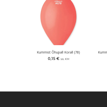
Kummist Õhupall Korall (78)
Kummi
0,15
€
sis. KM